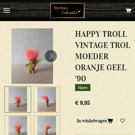
Ga
direct
naar
de
hoofdinhoud
HAPPY TROLL
VINTAGE TROL
MOEDER
ORANJE GEEL
'90
Nieuw
€ 9,95
In winkelwagen