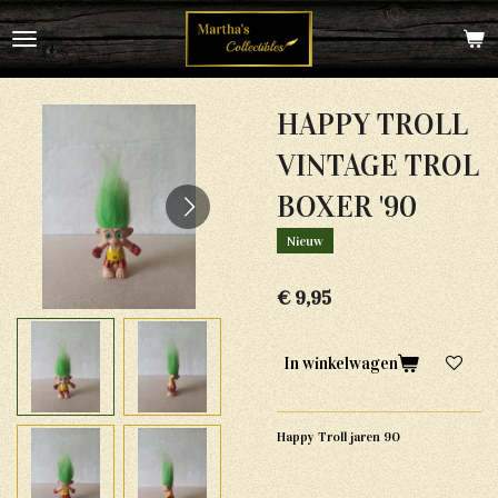
Ga
direct
naar
de
hoofdinhoud
HAPPY TROLL
VINTAGE TROL
BOXER '90
Nieuw
€ 9,95
In winkelwagen
Happy Troll jaren 90