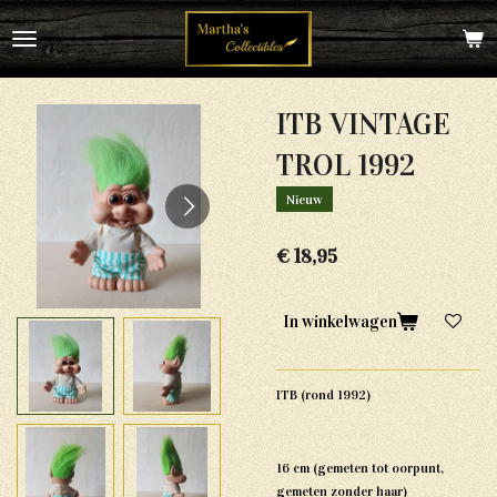
Ga
direct
naar
de
hoofdinhoud
ITB VINTAGE
TROL 1992
Nieuw
€ 18,95
In winkelwagen
ITB (rond 1992)
16 cm (gemeten tot oorpunt,
gemeten zonder haar)