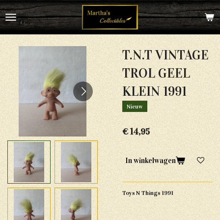
Ga
direct
naar
de
hoofdinhoud
T.N.T VINTAGE
TROL GEEL
KLEIN 1991
Nieuw
€ 14,95
In winkelwagen
Toys N Things 1991