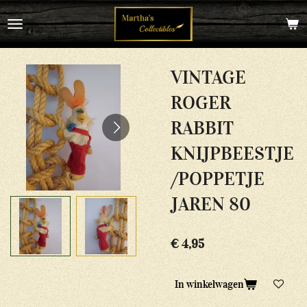
Ga
direct
naar
de
hoofdinhoud
VINTAGE
ROGER
RABBIT
KNIJPBEESTJE
/POPPETJE
JAREN 80
€ 4,95
In winkelwagen