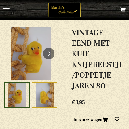
Ga
direct
naar
de
hoofdinhoud
VINTAGE
EEND MET
KUIF
KNIJPBEESTJE
/POPPETJE
JAREN 80
€ 1,95
In winkelwagen