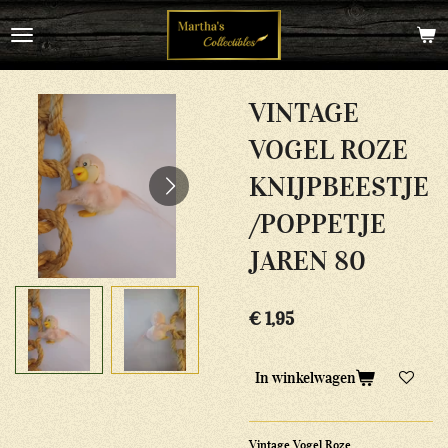
Ga
direct
naar
de
hoofdinhoud
VINTAGE
VOGEL ROZE
KNIJPBEESTJE
/POPPETJE
JAREN 80
€ 1,95
In winkelwagen
Vintage Vogel Roze