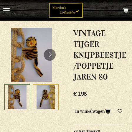
Ga
direct
naar
de
hoofdinhoud
VINTAGE
TIJGER
KNIJPBEESTJE
/POPPETJE
JAREN 80
€ 1,95
In winkelwagen
Vintage Tijger (3)