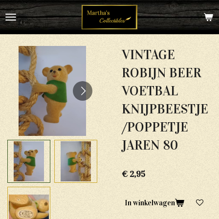
Ga
direct
naar
de
hoofdinhoud
VINTAGE
ROBIJN BEER
VOETBAL
KNIJPBEESTJE
/POPPETJE
JAREN 80
€ 2,95
In winkelwagen