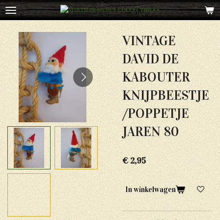
Ga
direct
naar
VINTAGE
de
hoofdinhoud
DAVID DE
KABOUTER
KNIJPBEESTJE
/POPPETJE
JAREN 80
€ 2,95
In winkelwagen