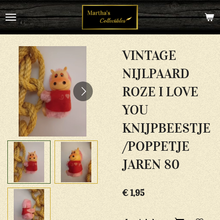
Ga
direct
naar
de
hoofdinhoud
VINTAGE
NIJLPAARD
ROZE I LOVE
YOU
KNIJPBEESTJE
/POPPETJE
JAREN 80
€ 1,95