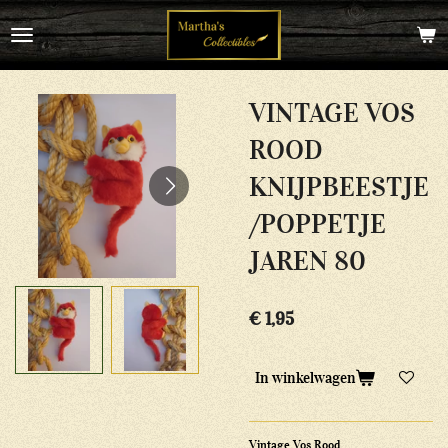
Ga
direct
naar
de
hoofdinhoud
VINTAGE VOS
ROOD
KNIJPBEESTJE
/POPPETJE
JAREN 80
€ 1,95
In winkelwagen
Vintage Vos Rood