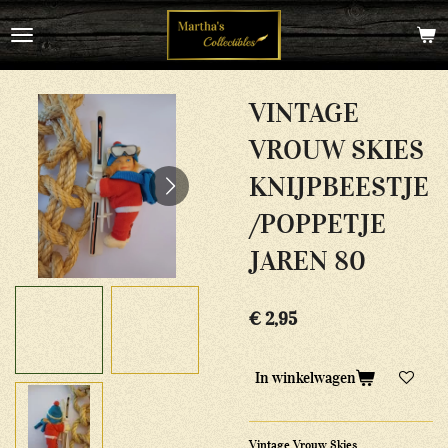
Ga
direct
naar
de
hoofdinhoud
VINTAGE
VROUW SKIES
KNIJPBEESTJE
/POPPETJE
JAREN 80
€ 2,95
In winkelwagen
Vintage Vrouw Skies