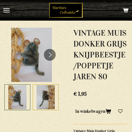
Ga
direct
naar
de
hoofdinhoud
VINTAGE MUIS
DONKER GRIJS
KNIJPBEESTJE
/POPPETJE
JAREN 80
€ 1,95
In winkelwagen
Vintage Muis Donker Grijs