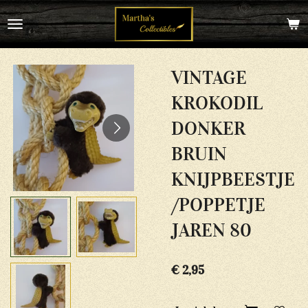
Ga
direct
naar
de
hoofdinhoud
VINTAGE
KROKODIL
DONKER
BRUIN
KNIJPBEESTJE
/POPPETJE
JAREN 80
€ 2,95