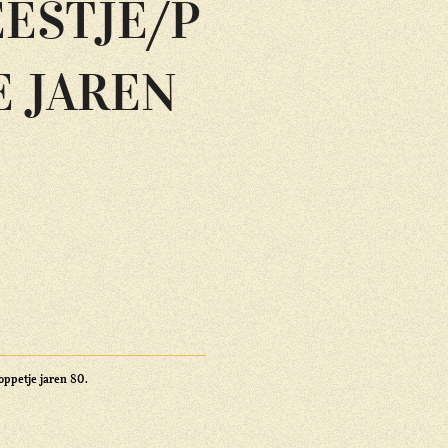
EESTJE/P
E JAREN
oppetje jaren 80.