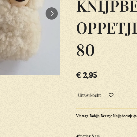
KNIJPB
OPPETJ
80
€ 2,95
Uitverkocht
Vintage Robijn Beertje Knijpbeestje/p
Afmeting 8 cm.