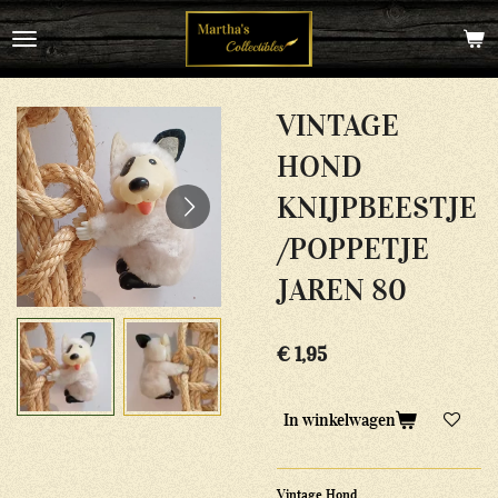
Ga
direct
naar
de
hoofdinhoud
VINTAGE
HOND
KNIJPBEESTJE
/POPPETJE
JAREN 80
€ 1,95
In winkelwagen
Vintage Hond