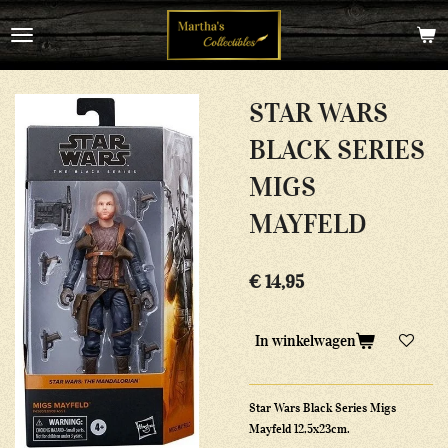
Ga
direct
naar
de
hoofdinhoud
STAR WARS
BLACK SERIES
MIGS
MAYFELD
€ 14,95
In winkelwagen
Star Wars Black Series Migs
Mayfeld 12,5x23cm.