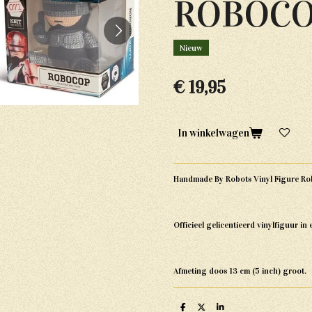
ROBOC
Nieuw
€ 19,95
In winkelwagen
Handmade By Robots Vinyl Figure Ro
Officieel gelicentieerd vinylfiguur in
Afmeting doos 13 cm (5 inch) groot.
D
D
S