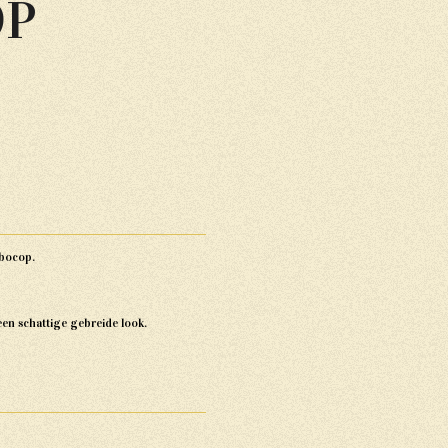
OP
bocop.
 een schattige gebreide look.