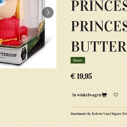
PRINCE
PRINCE
BUTTER
Nieuw
€ 19,95
In winkelwagen
Handmade By Robots Vinyl Figure Prin