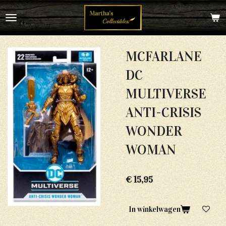
Ga
direct
naar
de
hoofdinhoud
MCFARLANE
DC
MULTIVERSE
ANTI-CRISIS
WONDER
WOMAN
€ 15,95
In winkelwagen