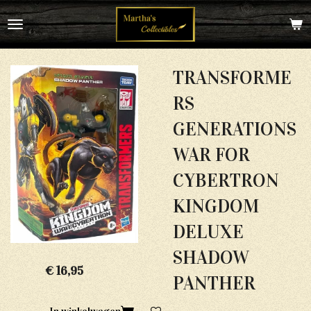
Ga
direct
naar
de
hoofdinhoud
TRANSFORME
RS
GENERATIONS
WAR FOR
CYBERTRON
KINGDOM
DELUXE
SHADOW
€ 16,95
PANTHER