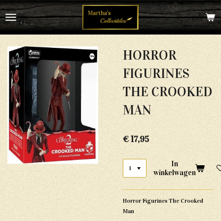
Ga
direct
naar
de
hoofdinhoud
HORROR
FIGURINES
THE CROOKED
MAN
€ 17,95
In
winkelwagen
Horror Figurines The Crooked
Man