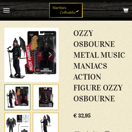
Ga
direct
naar
de
hoofdinhoud
OZZY
OSBOURNE
METAL MUSIC
MANIACS
ACTION
FIGURE OZZY
OSBOURNE
€ 32,95