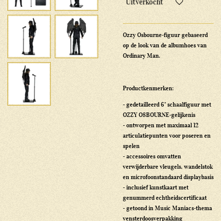
Uitverkocht
Ozzy Osbourne-figuur gebaseerd
op de look van de albumhoes van
Ordinary Man.
Productkenmerken:
- gedetailleerd 6" schaalfiguur met
OZZY OSBOURNE-gelijkenis
- ontworpen met maximaal 12
articulatiepunten voor poseren en
spelen
- accessoires omvatten
verwijderbare vleugels, wandelstok
en microfoonstandaard displaybasis
- inclusief kunstkaart met
genummerd echtheidscertificaat
- getoond in Music Maniacs-thema
vensterdoosverpakking