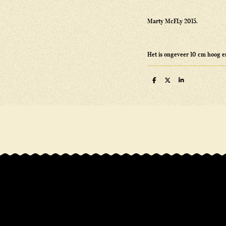
Marty McFLy 2015.
Het is ongeveer 10 cm hoog e
D
D
S
e
e
h
l
e
a
e
l
r
n
e
R
a
t