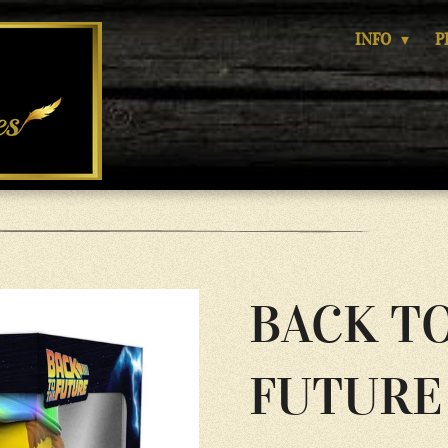
INFO
P
BACK T
FUTURE