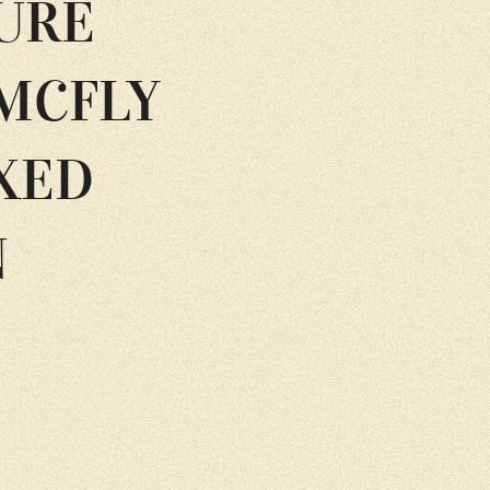
GURE
MCFLY
OXED
N