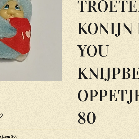
TROETE
KONIJN 
YOU
KNIJPB
OPPETJ
80
e jaren 80.