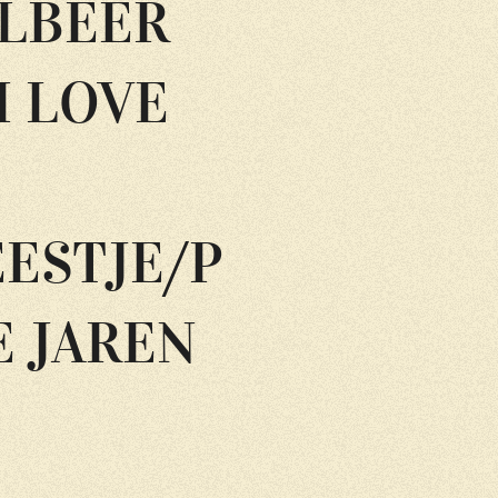
LBEER
I LOVE
EESTJE/P
E JAREN