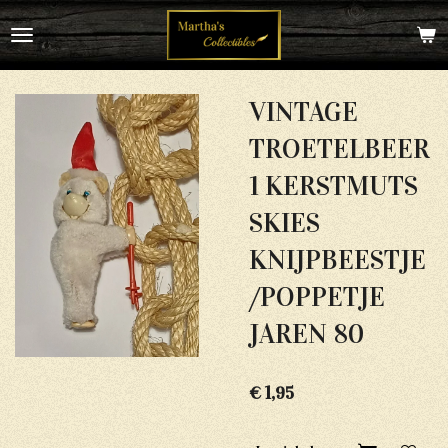
Ga
direct
naar
de
hoofdinhoud
VINTAGE
TROETELBEER
1 KERSTMUTS
SKIES
KNIJPBEESTJE
/POPPETJE
JAREN 80
€ 1,95