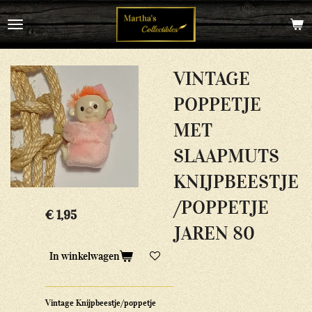
Ga
direct
naar
de
hoofdinhoud
VINTAGE
POPPETJE
MET
SLAAPMUTS
KNIJPBEESTJE
/POPPETJE
€ 1,95
JAREN 80
In winkelwagen
Vintage Knijpbeestje/poppetje