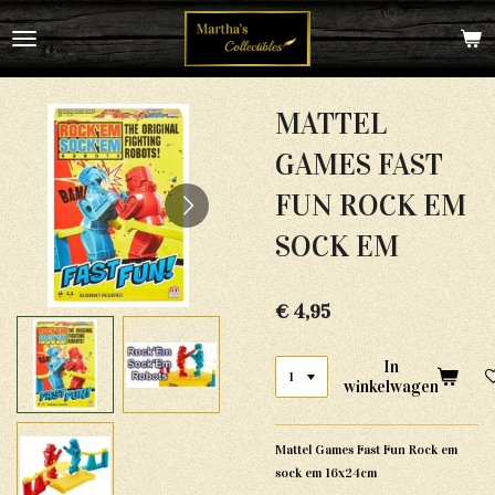
Ga
direct
naar
de
hoofdinhoud
MATTEL
GAMES FAST
FUN ROCK EM
SOCK EM
€ 4,95
In
winkelwagen
Mattel Games Fast Fun Rock em
sock em 16x24cm