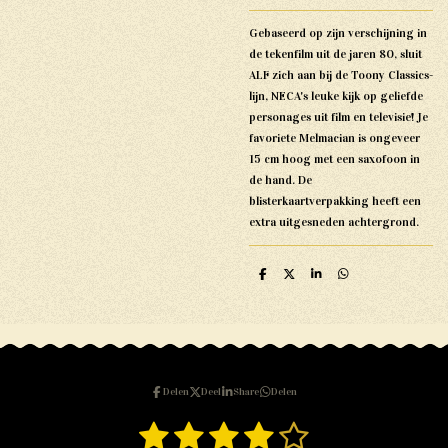
Gebaseerd op zijn verschijning in
de tekenfilm uit de jaren 80, sluit
ALF zich aan bij de Toony Classics-
lijn, NECA's leuke kijk op geliefde
personages uit film en televisie!
Je
favoriete Melmacian is ongeveer
15 cm hoog met een saxofoon in
de hand. De
blisterkaartverpakking heeft een
extra uitgesneden achtergrond.
D
D
S
D
e
e
h
e
l
e
a
l
e
l
r
e
n
e
n
Delen
Deel
Share
Delen
1
2
3
4
5
S
R
t