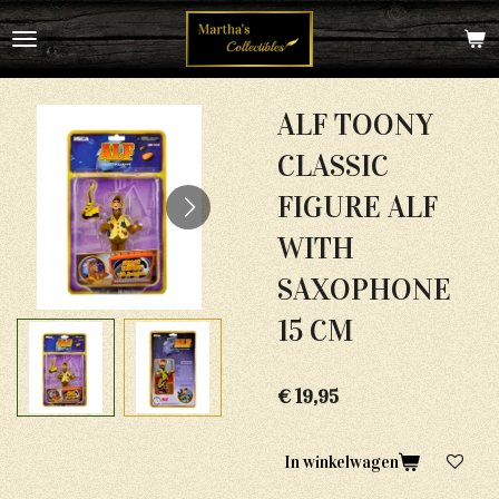
Ga
direct
naar
de
hoofdinhoud
ALF TOONY
CLASSIC
FIGURE ALF
WITH
SAXOPHONE
15 CM
€ 19,95
In winkelwagen