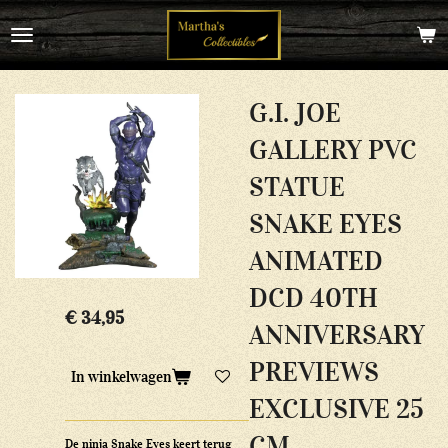
Ga
direct
naar
de
hoofdinhoud
G.I. JOE
GALLERY PVC
STATUE
SNAKE EYES
ANIMATED
DCD 40TH
€ 34,95
ANNIVERSARY
PREVIEWS
In winkelwagen
EXCLUSIVE 25
CM
De ninja Snake Eyes keert terug