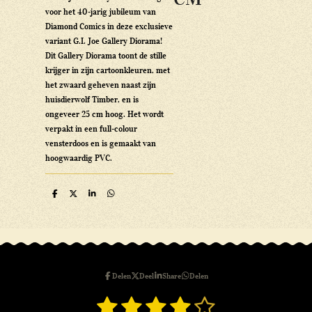
voor het 40-jarig jubileum van
Diamond Comics in deze exclusieve
variant G.I.
Joe Gallery Diorama!
Dit Gallery Diorama toont de stille
krijger in zijn cartoonkleuren, met
het zwaard geheven naast zijn
huisdierwolf Timber, en is
ongeveer 25 cm hoog.
Het wordt
verpakt in een full-colour
vensterdoos en is gemaakt van
hoogwaardig PVC.
D
D
S
D
e
e
h
e
l
e
a
l
e
l
r
e
n
e
n
Delen
Deel
Share
Delen
1
2
3
4
5
S
R