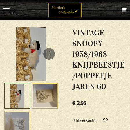
Ga
direct
naar
de
hoofdinhoud
VINTAGE
SNOOPY
1958/1968
KNIJPBEESTJE
/POPPETJE
JAREN 60
€ 2,95
Uitverkocht