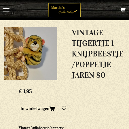
Ga
direct
naar
de
hoofdinhoud
VINTAGE
TIJGERTJE 1
KNIJPBEESTJE
/POPPETJE
JAREN 80
€ 1,95
In winkelwagen
Vintage knijpbeestje/poppetje