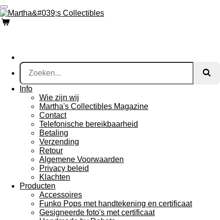
Ga
direct
naar
de
hoofdinhoud
Info
Wie zijn wij
Martha's Collectibles Magazine
Contact
Telefonische bereikbaarheid
Betaling
Verzending
Retour
Algemene Voorwaarden
Privacy beleid
Klachten
Producten
Accessoires
Funko Pops met handtekening en certificaat
Gesigneerde foto's met certificaat