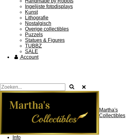
Handmade by Robots
Ingelijste fotodisplays
Kunst
Lithografie
Nostalgisch
Overige collectibles
Puzzels
Statues & Figures
TUBBZ
SALE
Account
Martha's
Collectibles
Info