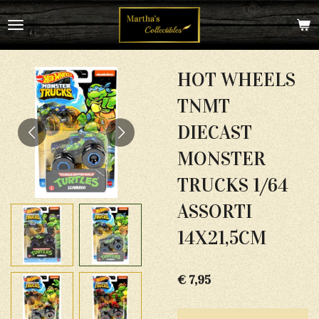
Ga
direct
naar
de
hoofdinhoud
HOT WHEELS
TNMT
DIECAST
MONSTER
TRUCKS 1/64
ASSORTI
14X21,5CM
€ 7,95