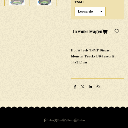
TNMT
In winkelwagen
Hot Wheels TNMT Diecast
Monster Trucks 1/64 assorti
14x21,5cm
D
D
S
D
e
e
h
e
l
e
a
l
e
l
r
e
n
e
n
Delen
Deel
Share
Delen