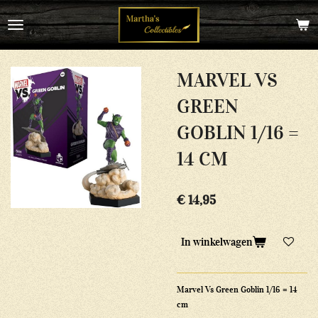
Ga
direct
naar
de
hoofdinhoud
MARVEL VS
GREEN
GOBLIN 1/16 =
14 CM
€ 14,95
In winkelwagen
Marvel Vs Green Goblin 1/16 = 14
cm