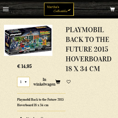
Ga
direct
naar
de
hoofdinhoud
PLAYMOBIL
BACK TO THE
FUTURE 2015
HOVERBOARD
€ 14,95
18 X 34 CM
In
winkelwagen
Playmobil Back to the Future 2015
Hoverboard 18 x 34 cm