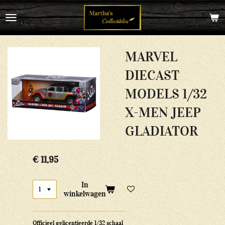
Ga
direct
naar
de
hoofdinhoud
MARVEL
DIECAST
MODELS 1/32
X-MEN JEEP
GLADIATOR
€ 11,95
In
winkelwagen
Officieel gelicentieerde 1/32 schaal