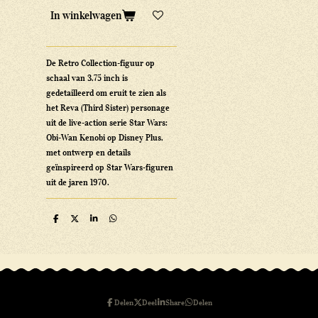
In winkelwagen
De Retro Collection-figuur op
schaal van 3,75 inch is
gedetailleerd om eruit te zien als
het Reva (Third Sister) personage
uit de live-action serie Star Wars:
Obi-Wan Kenobi op Disney Plus,
met ontwerp en details
geïnspireerd op Star Wars-figuren
uit de jaren 1970.
D
D
S
D
e
e
h
e
l
e
a
l
e
l
r
e
n
e
n
Delen
Deel
Share
Delen