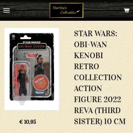
Ga
direct
naar
de
hoofdinhoud
STAR WARS:
OBI-WAN
KENOBI
RETRO
COLLECTION
ACTION
FIGURE 2022
REVA (THIRD
SISTER) 10 CM
€ 10,95