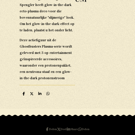
Spengler heeft glow-in-the-dark
ecto-plasma deco voor die
bovennatuurlijke "slijmerige" look.
Om het glow-in-the-dark-effect op
te laden, plaatst u het onder licht.
Deze actiefiguur uit de
Ghostbusters Plasma-serie wordt
geleverd met 3 op entertainment
geïnspireerde accessoires,
waaronder een protonenpakket,
een neutrona-staaf en een glow-
in-the-dark protonenstroom
D
D
S
D
e
e
h
e
l
e
a
l
e
l
r
e
n
e
n
Delen
Deel
Share
Delen