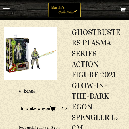
Ga
direct
naar
de
hoofdinhoud
GHOSTBUSTE
RS PLASMA
SERIES
ACTION
FIGURE 2021
GLOW-IN-
€ 18,95
THE-DARK
EGON
In winkelwagen
SPENGLER 15
CM
Deze actiefiguur van Egon