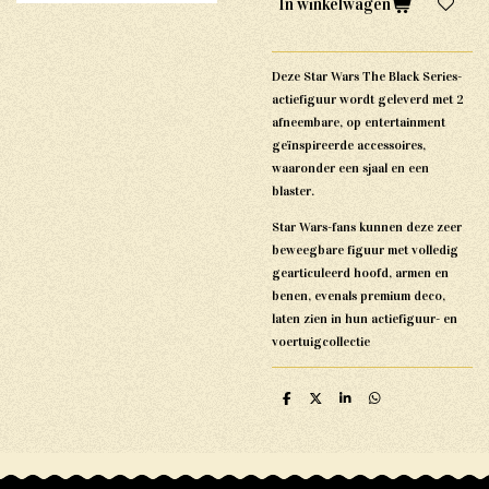
In winkelwagen
Deze Star Wars The Black Series-
actiefiguur wordt geleverd met 2
afneembare, op entertainment
geïnspireerde accessoires,
waaronder een sjaal en een
blaster.
Star Wars-fans kunnen deze zeer
beweegbare figuur met volledig
gearticuleerd hoofd, armen en
benen, evenals premium deco,
laten zien in hun actiefiguur- en
voertuigcollectie
D
D
S
D
e
e
h
e
l
e
a
l
e
l
r
e
n
e
n