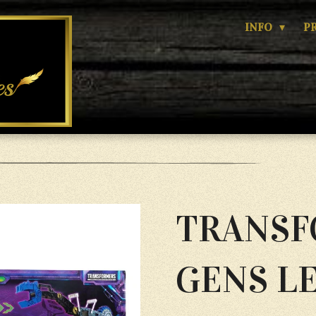
INFO
P
TRANSF
GENS L