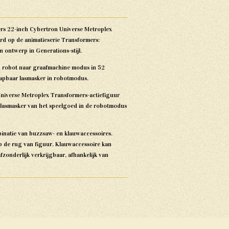
ers 22-inch Cybertron Universe Metroplex
rd op de animatieserie Transformers:
 ontwerp in Generations-stijl.
n robot naar graafmachine modus in 52
lapbaar lasmasker in robotmodus.
niverse Metroplex Transformers-actiefiguur
lasmasker van het speelgoed in de robotmodus
inatie van buzzsaw- en klauwaccessoires.
p de rug van figuur. Klauwaccessoire kan
fzonderlijk verkrijgbaar, afhankelijk van