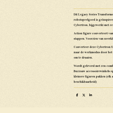
Dit Legacy Series Transform
robotspeelgoed is geïnspiree
Cybertron, bijgewerkt met een
Action figure converteert va
stappen. Voorzien van neerk
Converteer deze Cybertron U
naar de werkmodus door het 
om te draaien.
Wordt geleverd met een comb
Buzzsaw accessoirewinkels o
kleinere figuren pakken (elk a
beschikbaarheid)
D
D
S
e
e
h
l
e
a
e
l
r
n
e